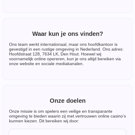
Waar kun je ons vinden?
Ons team werkt internationaal, maar ons hoofdkantoor is
gevestigd in een rustige omgeving in Nederland. Ons adres:
Hoofdstraat 128, 7634 LK, Den Hout. Hoewel wij
voornamelijk online opereren, kun je ons altijd bereiken via
onze website en sociale mediakanalen.
Onze doelen
Onze missie is om spelers een veilige en transparante
omgeving te bieden waarin zij met vertrouwen online casino’s
kunnen kiezen. Dit bereiken wij door: