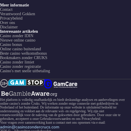
Meer informatie
Contact
Verantwoord Gokken
Privacybeleid
Over ons
Disclaimer
Interessante artikelen
Casino zonder IDIN
Nieuwe online casino
Casino bonus
Online casino buitenland
Beste casino welkomstbonus
Bookmakers zonder CRUKS
Casino zonder limiet
Casino zonder registratie
Casino's met snelle uitbetaling
Het platform is volledig onafhankelijk en biedt deskundige analyses en aanbevelingen over
online casino's zonder Cruks. Wij werken zonder enige connectie met gokbedrijven in
Nederland of het buitenland. De informatie op onze website is uitsluitend bedoeld ter
ondersteuning en voldoet aan de relevante wet- en regelgeving. Wij zijn niet
verantwoordelijk voor de naleving van de gokwetten door gebruikers. Door onze site te
gebruiken, accepteert u onze Gebruiksvoorwaarden en ons Privacybeleid.
Voor vragen over samenwerking kunt u contact met ons opnemen via e-mail:
admin@casinozondercrucs.com