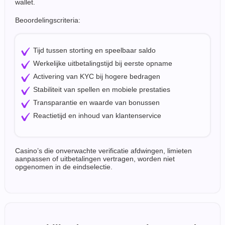
wallet.
Beoordelingscriteria:
Tijd tussen storting en speelbaar saldo
Werkelijke uitbetalingstijd bij eerste opname
Activering van KYC bij hogere bedragen
Stabiliteit van spellen en mobiele prestaties
Transparantie en waarde van bonussen
Reactietijd en inhoud van klantenservice
Casino’s die onverwachte verificatie afdwingen, limieten
aanpassen of uitbetalingen vertragen, worden niet
opgenomen in de eindselectie.