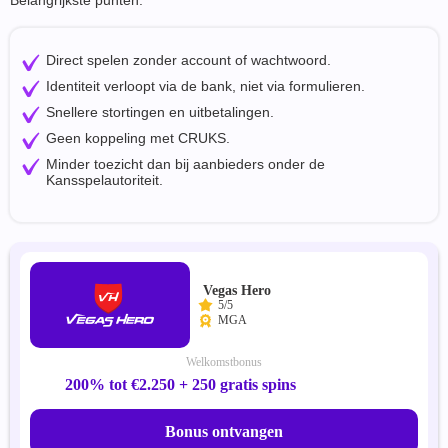
Belangrijkste punten:
Direct spelen zonder account of wachtwoord.
Identiteit verloopt via de bank, niet via formulieren.
Snellere stortingen en uitbetalingen.
Geen koppeling met CRUKS.
Minder toezicht dan bij aanbieders onder de
Kansspelautoriteit.
Vegas Hero
5/5
MGA
Welkomstbonus
200% tot €2.250 + 250 gratis spins
Bonus ontvangen