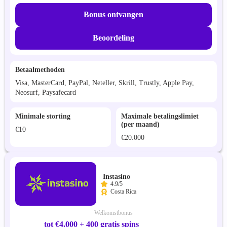
Bonus ontvangen
Beoordeling
Betaalmethoden
Visa, MasterCard, PayPal, Neteller, Skrill, Trustly, Apple Pay,
Neosurf, Paysafecard
Minimale storting
Maximale betalingslimiet
(per maand)
€10
€20.000
Instasino
4.9/5
Costa Rica
Welkomstbonus
tot €4.000 + 400 gratis spins