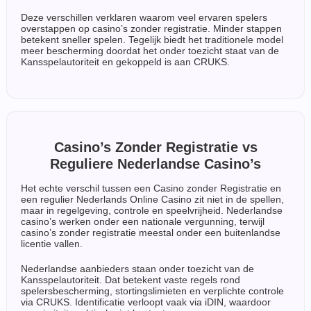
Deze verschillen verklaren waarom veel ervaren spelers
overstappen op casino’s zonder registratie. Minder stappen
betekent sneller spelen. Tegelijk biedt het traditionele model
meer bescherming doordat het onder toezicht staat van de
Kansspelautoriteit en gekoppeld is aan CRUKS.
Casino’s Zonder Registratie vs
Reguliere Nederlandse Casino’s
Het echte verschil tussen een Casino zonder Registratie en
een regulier Nederlands Online Casino zit niet in de spellen,
maar in regelgeving, controle en speelvrijheid. Nederlandse
casino’s werken onder een nationale vergunning, terwijl
casino’s zonder registratie meestal onder een buitenlandse
licentie vallen.
Nederlandse aanbieders staan onder toezicht van de
Kansspelautoriteit. Dat betekent vaste regels rond
spelersbescherming, stortingslimieten en verplichte controle
via CRUKS. Identificatie verloopt vaak via iDIN, waardoor