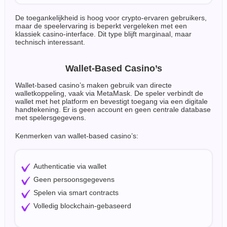
De toegankelijkheid is hoog voor crypto-ervaren gebruikers,
maar de speelervaring is beperkt vergeleken met een
klassiek casino-interface. Dit type blijft marginaal, maar
technisch interessant.
Wallet-Based Casino’s
Wallet-based casino’s maken gebruik van directe
walletkoppeling, vaak via MetaMask. De speler verbindt de
wallet met het platform en bevestigt toegang via een digitale
handtekening. Er is geen account en geen centrale database
met spelersgegevens.
Kenmerken van wallet-based casino’s:
Authenticatie via wallet
Geen persoonsgegevens
Spelen via smart contracts
Volledig blockchain-gebaseerd