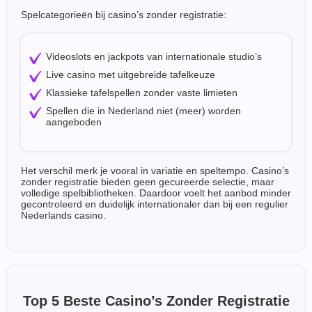
Spelcategorieën bij casino’s zonder registratie:
Videoslots en jackpots van internationale studio’s
Live casino met uitgebreide tafelkeuze
Klassieke tafelspellen zonder vaste limieten
Spellen die in Nederland niet (meer) worden
aangeboden
Het verschil merk je vooral in variatie en speltempo. Casino’s
zonder registratie bieden geen gecureerde selectie, maar
volledige spelbibliotheken. Daardoor voelt het aanbod minder
gecontroleerd en duidelijk internationaler dan bij een regulier
Nederlands casino.
Top 5 Beste Casino’s Zonder Registratie