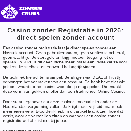
Casino zonder Registratie in 2026:
direct spelen zonder account
Een casino zonder registratie laat je direct spelen zonder een
klassiek account. Geen gebruikersnaam, geen verificatie achteraf,
geen wachttijd. Je stort geld en krijgt meteen toegang tot de
spellen. In 2026 is dit geen niche meer, maar een vaste keuze voor
spelers die snelheid en eenvoud belangrijk vinden.
De techniek hierachter is simpel. Betalingen via iDEAL of Trustly
vervangen het aanmaken van een account. De bank bevestigt wie
je bent, waardoor het casino weet dat je mag spelen. Dat maakt
deze vorm van gokken sneller dan een traditioneel Online Casino.
Daar staat tegenover dat deze casino’s meestal niet onder de
Nederlandse vergunning vallen. Je krijgt meer vrijheid, maar ook
meer eigen verantwoordelijkheid. In dit artikel laat ik zien hoe dat
werkt, waar de verschillen zitten en wanneer een casino zonder
registratie wel of juist niet bij je past.