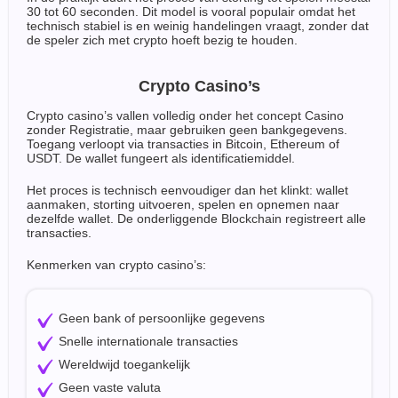
30 tot 60 seconden. Dit model is vooral populair omdat het
technisch stabiel is en weinig handelingen vraagt, zonder dat
de speler zich met crypto hoeft bezig te houden.
Crypto Casino’s
Crypto casino’s vallen volledig onder het concept Casino
zonder Registratie, maar gebruiken geen bankgegevens.
Toegang verloopt via transacties in Bitcoin, Ethereum of
USDT. De wallet fungeert als identificatiemiddel.
Het proces is technisch eenvoudiger dan het klinkt: wallet
aanmaken, storting uitvoeren, spelen en opnemen naar
dezelfde wallet. De onderliggende Blockchain registreert alle
transacties.
Kenmerken van crypto casino’s:
Geen bank of persoonlijke gegevens
Snelle internationale transacties
Wereldwijd toegankelijk
Geen vaste valuta