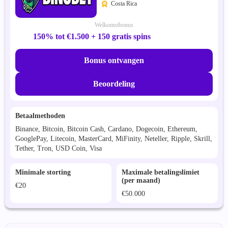
Costa Rica
Welkomstbonus
150% tot €1.500 + 150 gratis spins
Bonus ontvangen
Beoordeling
Betaalmethoden
Binance, Bitcoin, Bitcoin Cash, Cardano, Dogecoin, Ethereum,
GooglePay, Litecoin, MasterCard, MiFinity, Neteller, Ripple, Skrill,
Tether, Tron, USD Coin, Visa
Minimale storting
Maximale betalingslimiet
(per maand)
€20
€50.000