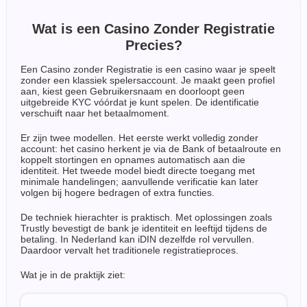
Wat is een Casino Zonder Registratie
Precies?
Een Casino zonder Registratie is een casino waar je speelt
zonder een klassiek spelersaccount. Je maakt geen profiel
aan, kiest geen Gebruikersnaam en doorloopt geen
uitgebreide KYC vóórdat je kunt spelen. De identificatie
verschuift naar het betaalmoment.
Er zijn twee modellen. Het eerste werkt volledig zonder
account: het casino herkent je via de Bank of betaalroute en
koppelt stortingen en opnames automatisch aan die
identiteit. Het tweede model biedt directe toegang met
minimale handelingen; aanvullende verificatie kan later
volgen bij hogere bedragen of extra functies.
De techniek hierachter is praktisch. Met oplossingen zoals
Trustly bevestigt de bank je identiteit en leeftijd tijdens de
betaling. In Nederland kan iDIN dezelfde rol vervullen.
Daardoor vervalt het traditionele registratieproces.
Wat je in de praktijk ziet: